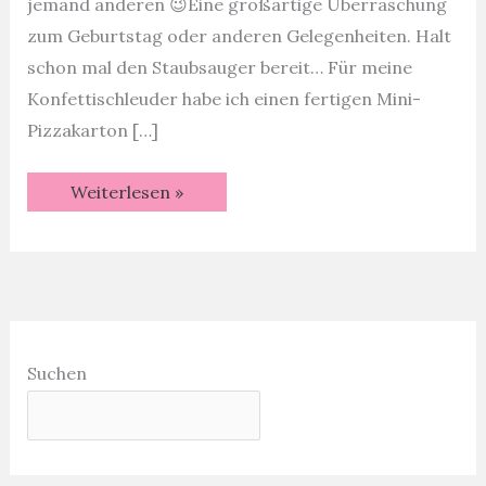
jemand anderen 😉Eine großartige Überraschung
zum Geburtstag oder anderen Gelegenheiten. Halt
schon mal den Staubsauger bereit… Für meine
Konfettischleuder habe ich einen fertigen Mini-
Pizzakarton […]
Konfettischleuder
Weiterlesen »
in
der
Pizzabox
|
Videotutorial
Suchen