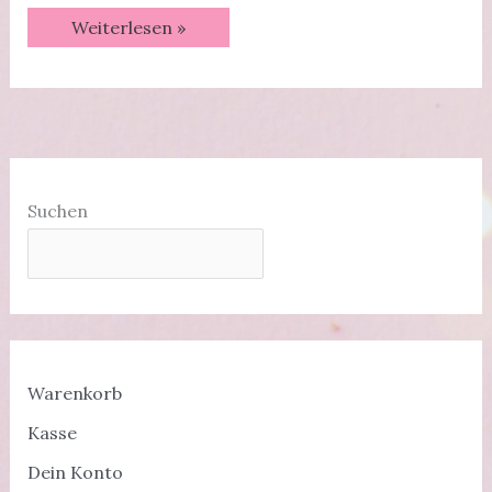
Regenbogenkarte
Weiterlesen »
|
Party
im
Zoo
|
Tutorial
Suchen
Warenkorb
Kasse
Dein Konto