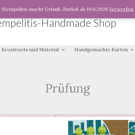
Stempelitis macht Urlaub. Zurück ab 19.6.2026
Verwerfen
empelitis-Handmade Shop
Kreativsets und Material
Handgemachte Karten
Prüfung