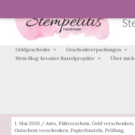
Zum
Inhalt
St
springen
Geldgeschenke
Geschenkverpackungen
Mein Blog: kreative Bastelprojekte
Über mich
1. Mai 2026
/
Auto
,
Führerschein
,
Geld verschenken
,
Gutschein verschenken
,
Papierbasteln
,
Prüfung
,