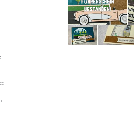
n
er
n