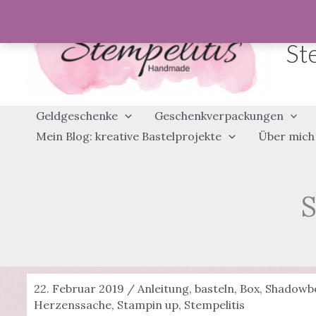
Zum
Inhalt
St
springen
Geldgeschenke
Geschenkverpackungen
Mein Blog: kreative Bastelprojekte
Über mich
22. Februar 2019
/
Anleitung
,
basteln
,
Box
,
Shadowb
Herzenssache
,
Stampin up
,
Stempelitis