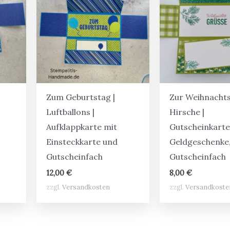
Zum Geburtstag |
Zur Weihnachtsz
Luftballons |
Hirsche |
Aufklappkarte mit
Gutscheinkarte
Einsteckkarte und
Geldgeschenke,
Gutscheinfach
Gutscheinfach
12,00
€
8,00
€
zzgl.
Versandkosten
zzgl.
Versandkoste