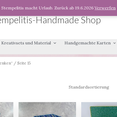
Stempelitis macht Urlaub. Zurück ab 19.6.2026
Verwerfen
empelitis-Handmade Shop
Kreativsets und Material
Handgemachte Karten
henken“
/ Seite 15