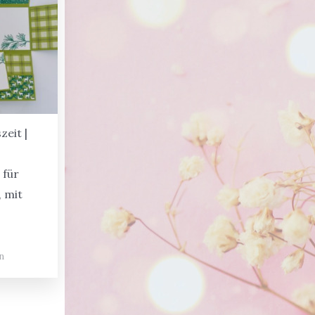
eit |
 für
 mit
n