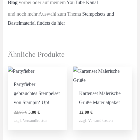
Blog
vorbei oder auf meinem
YouTube Kanal
und noch mehr Auswahl zum Thema
Stempelsets und
Bastelmaterial findets du hier
Ähnliche Produkte
Partyfieber –
gebrauchtes Stempelset
Kartenset Malerische
von Stampin‘ Up!
Grüße Materialpaket
Ursprünglicher
Aktueller
22,95
€
5,00
€
12,00
€
Preis
Preis
zzgl.
Versandkosten
zzgl.
Versandkosten
war:
ist:
22,95 €
5,00 €.