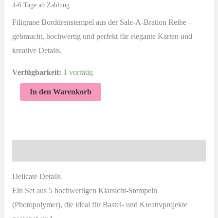
4-6 Tage ab Zahlung
Filigrane Bordürenstempel aus der Sale-A-Bration Reihe –
gebraucht, hochwertig und perfekt für elegante Karten und
kreative Details.
Verfügbarkeit:
1 vorrätig
Delicate
In den Warenkorb
Details
Photopolymer
Stempelset
gebraucht
Beschreibung
–
filigrane
Delicate Details
Bordüren
Ein Set aus 5 hochwertigen Klarsicht-Stempeln
von
(Photopolymer), die ideal für Bastel- und Kreativprojekte
Stampin’