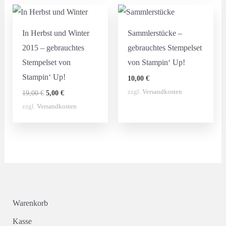
In Herbst und Winter
Sammlerstücke –
2015 – gebrauchtes
gebrauchtes Stempelset
Stempelset von
von Stampin‘ Up!
Stampin‘ Up!
10,00
€
Ursprünglicher
Aktueller
zzgl.
Versandkosten
19,00
€
5,00
€
Preis
Preis
zzgl.
Versandkosten
war:
ist:
19,00 €
5,00 €.
Warenkorb
Kasse