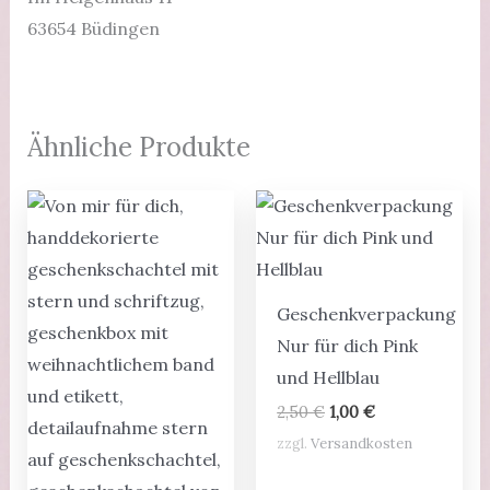
63654 Büdingen
Ähnliche Produkte
Geschenkverpackung
Nur für dich Pink
und Hellblau
Ursprünglicher
Aktueller
2,50
€
1,00
€
Preis
Preis
zzgl.
Versandkosten
war:
ist:
2,50 €
1,00 €.