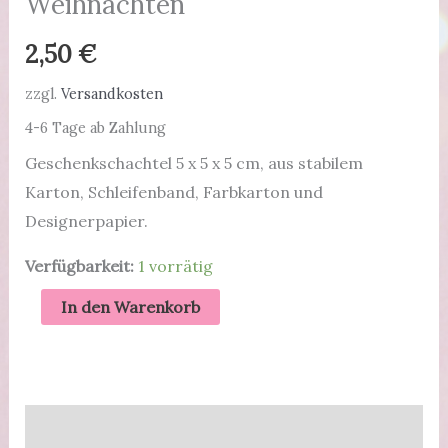
Weihnachten
2,50
€
zzgl.
Versandkosten
4-6 Tage ab Zahlung
Geschenkschachtel 5 x 5 x 5 cm, aus stabilem
Karton, Schleifenband, Farbkarton und
Designerpapier.
Verfügbarkeit:
1 vorrätig
Geschenkverpackung
In den Warenkorb
|
Hellblaues
Häuschen
|
Beschreibung
Weihnachten