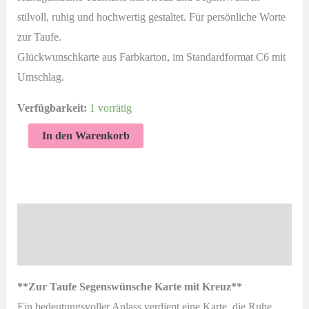
stilvoll, ruhig und hochwertig gestaltet. Für persönliche Worte
zur Taufe.
Glückwunschkarte aus Farbkarton, im Standardformat C6 mit
Umschlag.
Verfügbarkeit:
1 vorrätig
Zur
In den Warenkorb
Taufe
Segenswünsche
Karte
mit
Beschreibung
Kreuz
Produktsicherheit
–
handgemachte
**Zur Taufe Segenswünsche Karte mit Kreuz**
Glückwunschkarte
Ein bedeutungsvoller Anlass verdient eine Karte, die Ruhe