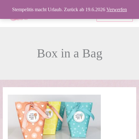
Zum
Stempelitis macht Urlaub. Zurück ab 19.6.2026
Verwerfen
Inhalt
Produkte
springen
Box in a Bag