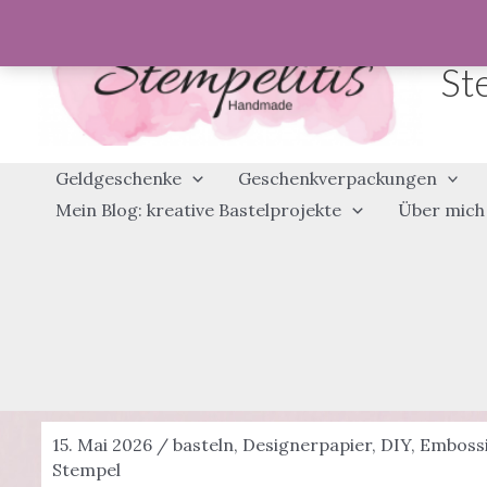
Zum
Inhalt
St
springen
Geldgeschenke
Geschenkverpackungen
Mein Blog: kreative Bastelprojekte
Über mich
15. Mai 2026
/
basteln
,
Designerpapier
,
DIY
,
Emboss
Stempel