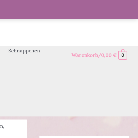
Schnäppchen
Warenkorb/
0,00
€
0
en
,