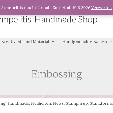
Stempelitis macht Urlaub. Zurück ab 19.6.2026
Verwerfen
empelitis-Handmade Shop
Kreativsets und Material
Handgemachte Karten
Embossing
ing
,
Handmade
,
Neuheiten
,
News
,
Stampin up
,
Stanzform