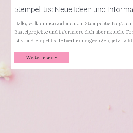
Stempelitis: Neue Ideen und Informa
Hallo, willkommen auf meinem Stempelitis Blog. Ich 
Bastelprojekte und informiere dich über aktuelle Ter
ist von Stempelitis.de hierher umgezogen, jetzt gibt
Stempelitis:
Weiterlesen »
Neue
Ideen
und
Informationen
|
Stampin‘
Up!