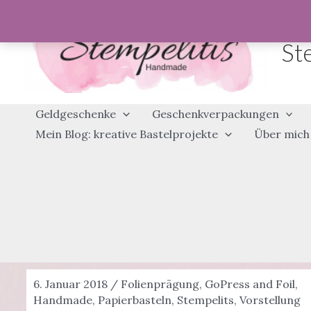
Zum
Inhalt
St
springen
Geldgeschenke
Geschenkverpackungen
Mein Blog: kreative Bastelprojekte
Über mich
6. Januar 2018
/
Folienprägung
,
GoPress and Foil
,
Handmade
,
Papierbasteln
,
Stempelits
,
Vorstellung