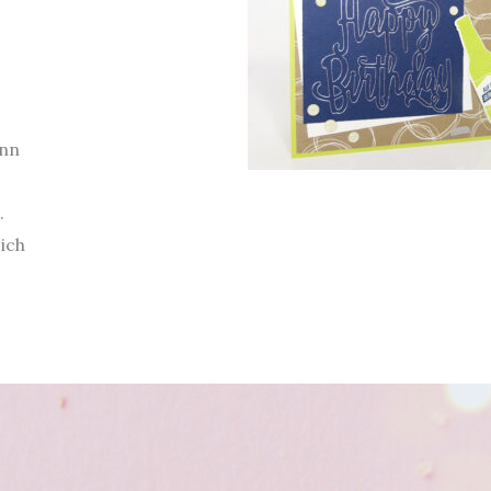
ann
.
ich