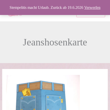
Zum
Stempelitis macht Urlaub. Zurück ab 19.6.2026
Verwerfen
Inhalt
Produkte
springen
Jeanshosenkarte