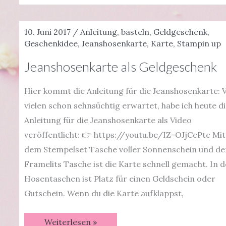
Kuhle
Grüße
mit
10. Juni 2017
/
Anleitung
,
basteln
,
Geldgeschenk
,
Videotutorial
Geschenkidee
,
Jeanshosenkarte
,
Karte
,
Stampin up
Jeanshosenkarte als Geldgeschenk
Hier kommt die Anleitung für die Jeanshosenkarte: 
vielen schon sehnsüchtig erwartet, habe ich heute d
Anleitung für die Jeanshosenkarte als Video
veröffentlicht: 👉 https://youtu.be/IZ-OJjCcPtc Mit
dem Stempelset Tasche voller Sonnenschein und de
Framelits Tasche ist die Karte schnell gemacht. In 
Hosentaschen ist Platz für einen Geldschein oder
Gutschein. Wenn du die Karte aufklappst,
Jeanshosenkarte
Weiterlesen »