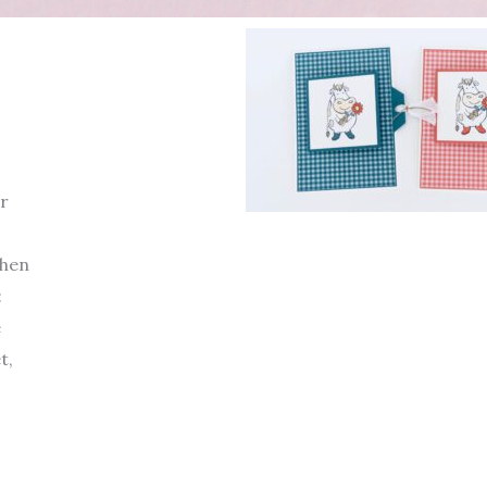
r
chen
:
e
t,