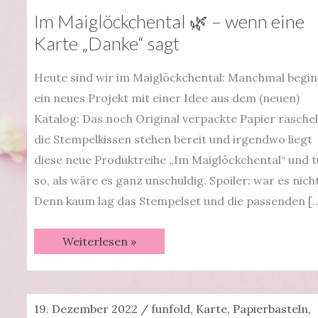
Im Maiglöckchental 🌿 – wenn eine
Karte „Danke“ sagt
Heute sind wir im Maiglöckchental: Manchmal begin
ein neues Projekt mit einer Idee aus dem (neuen)
Katalog: Das noch Original verpackte Papier raschel
die Stempelkissen stehen bereit und irgendwo liegt
diese neue Produktreihe „Im Maiglöckchental“ und t
so, als wäre es ganz unschuldig. Spoiler: war es nicht
Denn kaum lag das Stempelset und die passenden [
Im
Weiterlesen »
Maiglöckchental
🌿
–
wenn
eine
19. Dezember 2022
/
funfold
,
Karte
,
Papierbasteln
,
Karte