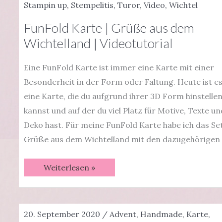
„Danke“
Stampin up
,
Stempelitis
,
Turor
,
Video
,
Wichtel
sagt
FunFold Karte | Grüße aus dem
Wichtelland | Videotutorial
Eine FunFold Karte ist immer eine Karte mit einer
Besonderheit in der Form oder Faltung. Heute ist e
eine Karte, die du aufgrund ihrer 3D Form hinstelle
kannst und auf der du viel Platz für Motive, Texte un
Deko hast. Für meine FunFold Karte habe ich das Se
Grüße aus dem Wichtelland mit den dazugehörigen
FunFold
Weiterlesen »
Karte
|
Grüße
aus
dem
20. September 2020
/
Advent
,
Handmade
,
Karte
,
Wichtelland