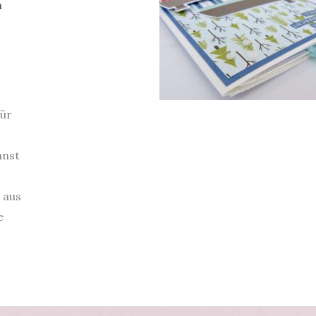
n
für
nnst
 aus
e