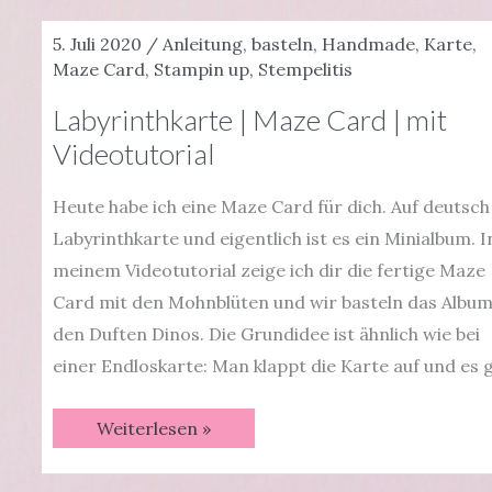
|
Videotutorial
5. Juli 2020
/
Anleitung
,
basteln
,
Handmade
,
Karte
,
Maze Card
,
Stampin up
,
Stempelitis
Labyrinthkarte | Maze Card | mit
Videotutorial
Heute habe ich eine Maze Card für dich. Auf deutsch
Labyrinthkarte und eigentlich ist es ein Minialbum. I
meinem Videotutorial zeige ich dir die fertige Maze
Card mit den Mohnblüten und wir basteln das Album
den Duften Dinos. Die Grundidee ist ähnlich wie bei
einer Endloskarte: Man klappt die Karte auf und es 
Labyrinthkarte
Weiterlesen »
|
Maze
Card