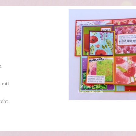
n
 mit
geht