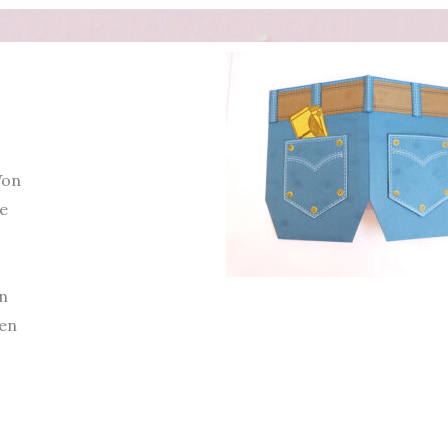
Von
ie
n
den