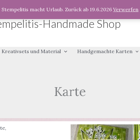
Stempelitis macht Urlaub. Zurück ab 19.6.2026
Verwerfen
empelitis-Handmade Shop
Kreativsets und Material
Handgemachte Karten
Karte
te
,