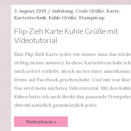
|
mit
3. August 2019
/
Anleitung
,
Coole Grüße
,
Karte
,
Videotutorial
Kartentechnik
,
Kuhle Grüße
,
Stampin up
Flip-Zieh Karte Kuhle Grüße mit
Videotutorial
Eine Flip-Zieh Karte (oder wie immer man das wiede
richtig nenne müsste): In diese Kartenform habe ich
mich sofort verliebt, als ich sie bei einer amerikanis
Demo auf Facebook gesehen habe. Und mir war klar
Das wird mein nächstes Videotutorial. Mit den Kuhl
Kühen hatte ich auch direkt das passende Stempelse
obwohl natürlich grundsätzlich jedes
Flip-
Weiterlesen »
Zieh
Karte