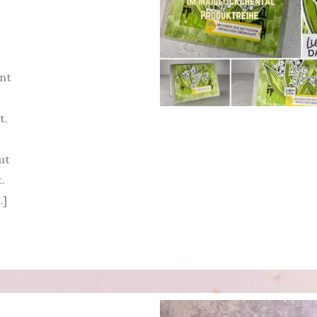
nt
t,
ut
.
…]