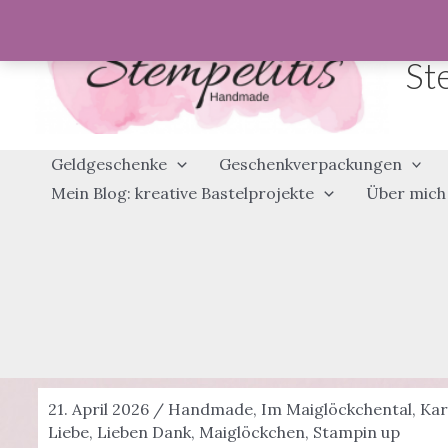
Zum
Inhalt
St
springen
Geldgeschenke
Geschenkverpackungen
Mein Blog: kreative Bastelprojekte
Über mich
21. April 2026
/
Handmade
,
Im Maiglöckchental
,
Kar
Liebe
,
Lieben Dank
,
Maiglöckchen
,
Stampin up