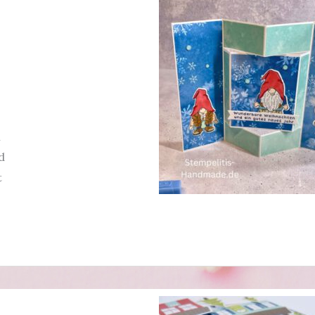
s
n
d
t