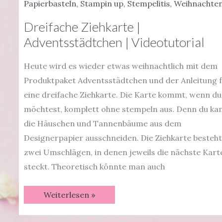
|
Papierbasteln
,
Stampin up
,
Stempelitis
,
Weihnachte
Videotutorial
Dreifache Ziehkarte |
Adventsstädtchen | Videotutorial
Heute wird es wieder etwas weihnachtlich mit dem
Produktpaket Adventsstädtchen und der Anleitung 
eine dreifache Ziehkarte. Die Karte kommt, wenn du
möchtest, komplett ohne stempeln aus. Denn du ka
die Häuschen und Tannenbäume aus dem
Designerpapier ausschneiden. Die Ziehkarte besteht
zwei Umschlägen, in denen jeweils die nächste Kart
steckt. Theoretisch könnte man auch
Dreifache
Weiterlesen »
Ziehkarte
|
Adventsstädtchen