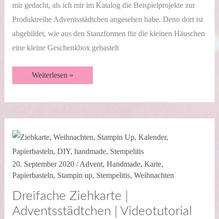
mir gedacht, als ich mir im Katalog die Beispielprojekte zur
Produktreihe Adventsstädtchen angesehen habe. Denn dort ist
abgebildet, wie aus den Stanzformen für die kleinen Häuschen
eine kleine Geschenkbox gebastelt
Box
Weiterlesen »
in
a
Card
|
Adventsstädtchen
|
Videotutorial
20. September 2020
/
Advent
,
Handmade
,
Karte
,
Papierbasteln
,
Stampin up
,
Stempelitis
,
Weihnachten
Dreifache Ziehkarte |
Adventsstädtchen | Videotutorial