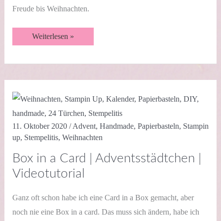
Freude bis Weihnachten.
Tisch-
Weiterlesen »
Adventskalender
|
Schneeflockentraum
|
Videotutorial
11. Oktober 2020
/
Advent
,
Handmade
,
Papierbasteln
,
Stampin
up
,
Stempelitis
,
Weihnachten
Box in a Card | Adventsstädtchen |
Videotutorial
Ganz oft schon habe ich eine Card in a Box gemacht, aber
noch nie eine Box in a card. Das muss sich ändern, habe ich