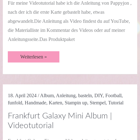
Für meine Videotutorial habe ich die Anleitung von Pappyjon ,
nach der ich die erste Karte gebastelt habe, etwas
abgewandelt.Die Anleitung als Video findest du auf YouTube,
die Materialliste im Kommentar des Videos oder auf meiner
Anleitungsseite.Das Produktpaket
Eine
Weiterlesen »
Umarmung
aus
Papier
|
Videotutorial
|
Pop-
18. April 2024
/
Album
,
Anleitung
,
basteln
,
DIY
,
Football
,
up
Karte
funfold
,
Handmade
,
Karten
,
Stampin up
,
Stempel
,
Tutorial
Frankfurt Galaxy Mini Album |
Videotutorial