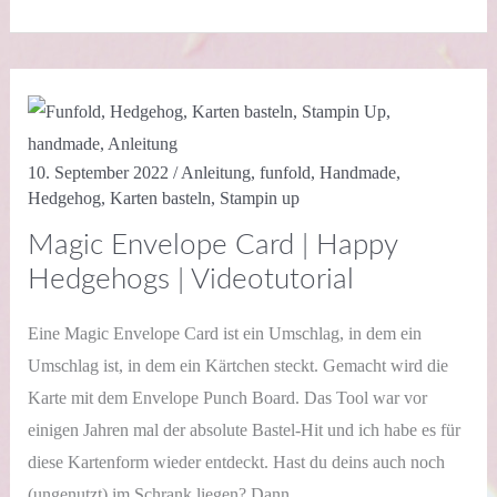
|
Grüße
aus
dem
Wichtelland
|
Videotutorial
10. September 2022
/
Anleitung
,
funfold
,
Handmade
,
Hedgehog
,
Karten basteln
,
Stampin up
Magic Envelope Card | Happy
Hedgehogs | Videotutorial
Eine Magic Envelope Card ist ein Umschlag, in dem ein
Umschlag ist, in dem ein Kärtchen steckt. Gemacht wird die
Karte mit dem Envelope Punch Board. Das Tool war vor
einigen Jahren mal der absolute Bastel-Hit und ich habe es für
diese Kartenform wieder entdeckt. Hast du deins auch noch
(ungenutzt) im Schrank liegen? Dann