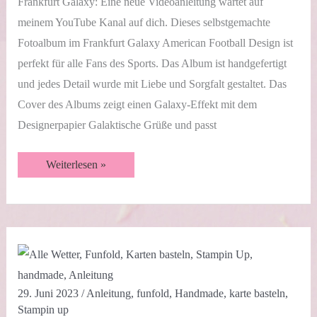
Frankfurt Galaxy: Eine neue Videoanleitung wartet auf
meinem YouTube Kanal auf dich. Dieses selbstgemachte
Fotoalbum im Frankfurt Galaxy American Football Design ist
perfekt für alle Fans des Sports. Das Album ist handgefertigt
und jedes Detail wurde mit Liebe und Sorgfalt gestaltet. Das
Cover des Albums zeigt einen Galaxy-Effekt mit dem
Designerpapier Galaktische Grüße und passt
Frankfurt
Weiterlesen »
Galaxy
Mini
Album
|
Videotutorial
29. Juni 2023
/
Anleitung
,
funfold
,
Handmade
,
karte basteln
,
Stampin up