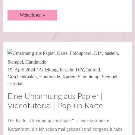
Geschenkpaket
Weiterlesen »
in
der
Karte
|
Besondere
Kartenform
mit
Kinderspiel
|
Videotutorial
19. April 2024
/
Anleitung
,
basteln
,
DIY
,
funfold
,
Geschenkpaket
,
Handmade
,
Karten
,
Stampin up
,
Stempel
,
Tutorial
Eine Umarmung aus Papier |
Videotutorial | Pop-up Karte
Die Karte „Umarmung aus Papier“ ist eine besondere
Kartenform, die ich schon mal gebastelt und vorgestellt habe.