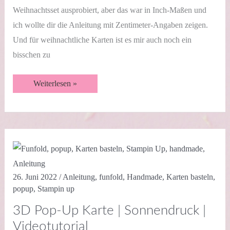
Weihnachtsset ausprobiert, aber das war in Inch-Maßen und
ich wollte dir die Anleitung mit Zentimeter-Angaben zeigen.
Und für weihnachtliche Karten ist es mir auch noch ein
bisschen zu
Shutter
Weiterlesen »
Karte
Männersache
|
Videotutorial
26. Juni 2022
/
Anleitung
,
funfold
,
Handmade
,
Karten basteln
,
popup
,
Stampin up
3D Pop-Up Karte | Sonnendruck |
Videotutorial