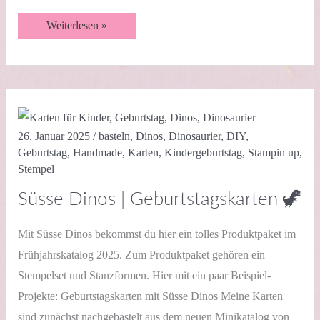
Rockstar
Weiterlesen »
Karten
mit
dem
Kreativset
von
Stampin‘
Up!
🎸
26. Januar 2025
/
basteln
,
Dinos
,
Dinosaurier
,
DIY
,
Geburtstag
,
Handmade
,
Karten
,
Kindergeburtstag
,
Stampin up
,
Stempel
Süsse Dinos | Geburtstagskarten 🦖
Mit Süsse Dinos bekommst du hier ein tolles Produktpaket im
Frühjahrskatalog 2025. Zum Produktpaket gehören ein
Stempelset und Stanzformen. Hier mit ein paar Beispiel-
Projekte: Geburtstagskarten mit Süsse Dinos Meine Karten
sind zunächst nachgebastelt aus dem neuen Minikatalog von