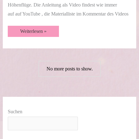
Höhenflüge. Die Anleitung als Video findest wie immer
auf auf YouTube , die Materialliste im Kommentar des Videos
Twist
Weiterlesen »
Turn
Karte
mit
Videoanleitung
🛩️
No more posts to show.
Suchen