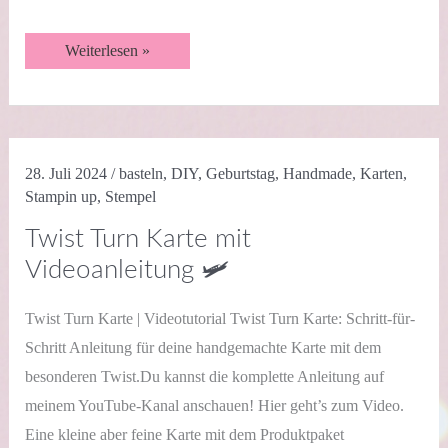
Dekoschablonen-
Weiterlesen »
Technik
mit
Liebenswerte
Lagen
|
Videotutorial
🌸
28. Juli 2024
/
basteln
,
DIY
,
Geburtstag
,
Handmade
,
Karten
,
Stampin up
,
Stempel
Twist Turn Karte mit
Videoanleitung 🛩️
Twist Turn Karte | Videotutorial Twist Turn Karte: Schritt-für-
Schritt Anleitung für deine handgemachte Karte mit dem
besonderen Twist.Du kannst die komplette Anleitung auf
meinem YouTube-Kanal anschauen! Hier geht’s zum Video.
Eine kleine aber feine Karte mit dem Produktpaket