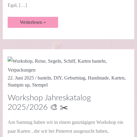
Egal, […]
Geburtstag
Weiterlesen »
mit
Wildblumen
–
noch
mehr
Karten
22. Juni 2025
/
basteln
,
DIY
,
Geburtstag
,
Handmade
,
Karten
,
Stampin up
,
Stempel
Workshop Jahreskatalog
2025/2026 🎨 ✂️
Am Samstag haben wir in einem ganztägigen Workshop ein
paar Karten , die wir bei Pinterest ausgesucht haben,