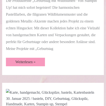
Die Produktreihe „Geburtstag mit Wildblumen“ von Stampin’
Up! hat mich sofort begeistert! Die harmonischen
Pastellfarben, die filigranen Wildblumenmuster und die
goldenen Metallic-Akzente machen jedes Projekt zu einem
echten Hingucker. Mit dieser Kollektion habe ich eine Vielzahl
von handgemachten Karten und Verpackungen gestaltet, die
perfekt für Geburtstage oder andere besondere Anlässe sind.
Meine Projekte mit „Geburtstag
Geburtstag
Weiterlesen »
mit
Wildblumen
💐
30. Januar 2025
/
basteln
,
DIY
,
Geburtstag
,
Glückspilz
,
Handmade
,
Karten
,
Stampin up
,
Stempel