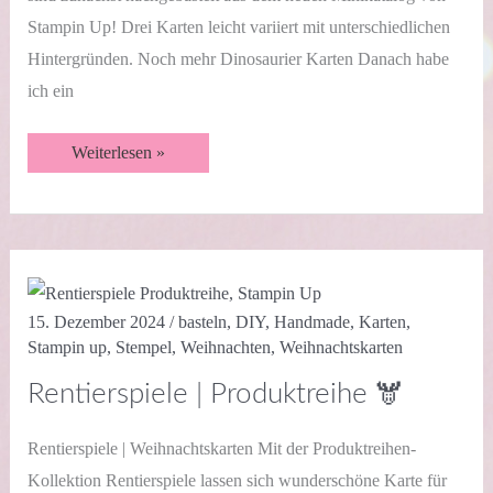
Stampin Up! Drei Karten leicht variiert mit unterschiedlichen
Hintergründen. Noch mehr Dinosaurier Karten Danach habe
ich ein
Süsse
Weiterlesen »
Dinos
|
Geburtstagskarten
🦖
15. Dezember 2024
/
basteln
,
DIY
,
Handmade
,
Karten
,
Stampin up
,
Stempel
,
Weihnachten
,
Weihnachtskarten
Rentierspiele | Produktreihe 🫎
Rentierspiele | Weihnachtskarten Mit der Produktreihen-
Kollektion Rentierspiele lassen sich wunderschöne Karte für