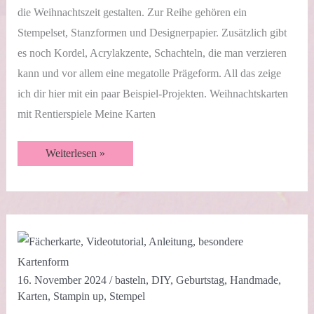
die Weihnachtszeit gestalten. Zur Reihe gehören ein
Stempelset, Stanzformen und Designerpapier. Zusätzlich gibt
es noch Kordel, Acrylakzente, Schachteln, die man verzieren
kann und vor allem eine megatolle Prägeform. All das zeige
ich dir hier mit ein paar Beispiel-Projekten. Weihnachtskarten
mit Rentierspiele Meine Karten
Rentierspiele
Weiterlesen »
|
Produktreihe
🫎
16. November 2024
/
basteln
,
DIY
,
Geburtstag
,
Handmade
,
Karten
,
Stampin up
,
Stempel