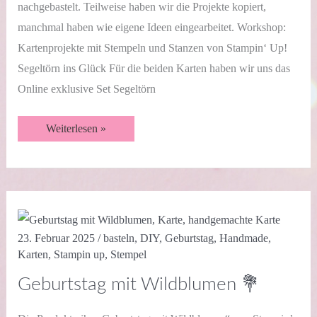
nachgebastelt. Teilweise haben wir die Projekte kopiert,
manchmal haben wie eigene Ideen eingearbeitet. Workshop:
Kartenprojekte mit Stempeln und Stanzen von Stampin‘ Up!
Segeltörn ins Glück Für die beiden Karten haben wir uns das
Online exklusive Set Segeltörn
Workshop
Weiterlesen »
Jahreskatalog
2025/2026
🎨
✂️
23. Februar 2025
/
basteln
,
DIY
,
Geburtstag
,
Handmade
,
Karten
,
Stampin up
,
Stempel
Geburtstag mit Wildblumen 💐