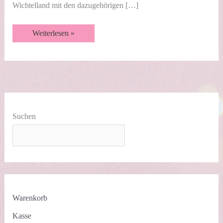
Wichtelland mit den dazugehörigen […]
FunFold
Weiterlesen »
Karte
|
Grüße
aus
dem
Wichtelland
|
Videotutorial
Suchen
Warenkorb
Kasse