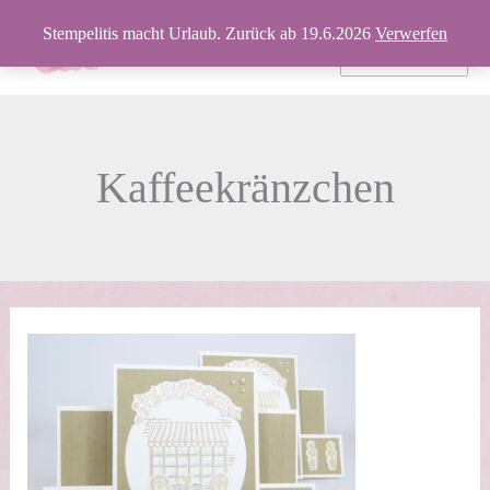
Zum
Stempelitis macht Urlaub. Zurück ab 19.6.2026
Verwerfen
Inhalt
Produkte
springen
Kaffeekränzchen