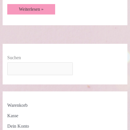
Stepperkarte
Weiterlesen »
mit
Kaffeekränzchen
Suchen
Warenkorb
Kasse
Dein Konto