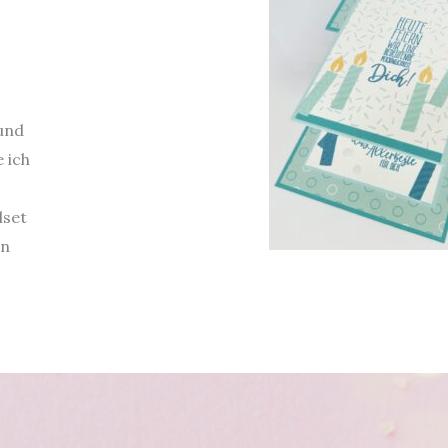
und
 ich
lset
on