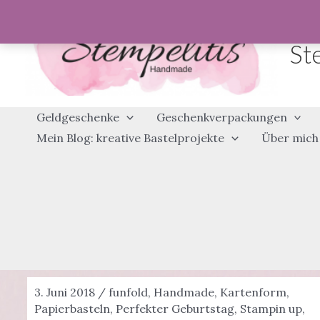
Zum
Inhalt
St
springen
Geldgeschenke
Geschenkverpackungen
Mein Blog: kreative Bastelprojekte
Über mich
3. Juni 2018
/
funfold
,
Handmade
,
Kartenform
,
Papierbasteln
,
Perfekter Geburtstag
,
Stampin up
,