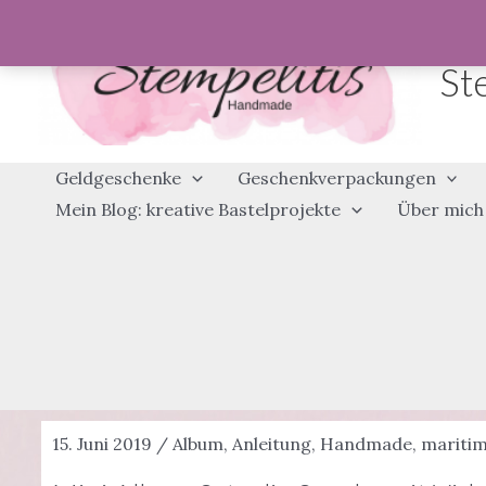
Zum
Inhalt
St
springen
Geldgeschenke
Geschenkverpackungen
Mein Blog: kreative Bastelprojekte
Über mich
15. Juni 2019
/
Album
,
Anleitung
,
Handmade
,
mariti