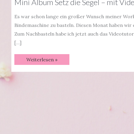
Mini Album Setz die Segel – mit Vide
Es war schon lange ein großer Wunsch meiner Work
Bindemaschine zu basteln. Diesen Monat haben wir e
Zum Nachbasteln habe ich jetzt auch das Videotutoria
[…]
Mini
Weiterlesen »
Album
Setz
die
Segel
–
mit
Videotutorial