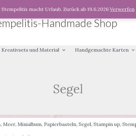
Stempelitis macht Urlaub. Zurück ab 19.6.2026
Verwerfen
empelitis-Handmade Shop
Kreativsets und Material
Handgemachte Karten
Segel
m
,
Meer
,
Minialbum
,
Papierbasteln
,
Segel
,
Stampin up
,
Stemp