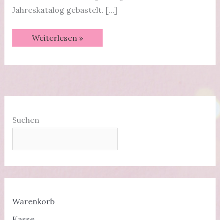
Jahreskatalog gebastelt. […]
Share
Weiterlesen »
a
Milkshake
Geschenktüte
|
Videotutorial
Suchen
Warenkorb
Kasse