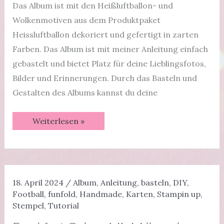
Das Album ist mit den Heißluftballon- und
Wolkenmotiven aus dem Produktpaket
Heissluftballon dekoriert und gefertigt in zarten
Farben. Das Album ist mit meiner Anleitung einfach
gebastelt und bietet Platz für deine Lieblingsfotos,
Bilder und Erinnerungen. Durch das Basteln und
Gestalten des Albums kannst du deine
Einsteckalbum
Weiterlesen »
Heissluftballon
|
Minialbum
|
Videotutorial
18. April 2024
/
Album
,
Anleitung
,
basteln
,
DIY
,
Football
,
funfold
,
Handmade
,
Karten
,
Stampin up
,
Stempel
,
Tutorial