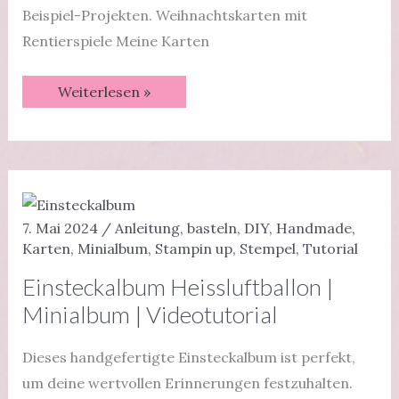
Beispiel-Projekten. Weihnachtskarten mit
Rentierspiele Meine Karten
Rentierspiele
Weiterlesen »
|
Produktreihe
🫎
7. Mai 2024
/
Anleitung
,
basteln
,
DIY
,
Handmade
,
Karten
,
Minialbum
,
Stampin up
,
Stempel
,
Tutorial
Einsteckalbum Heissluftballon |
Minialbum | Videotutorial
Dieses handgefertigte Einsteckalbum ist perfekt,
um deine wertvollen Erinnerungen festzuhalten.