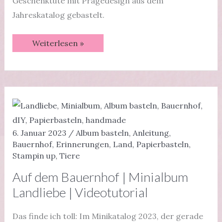
Geschenktüte mit Prägedesign aus dem
Jahreskatalog gebastelt.
Share
Weiterlesen »
a
Milkshake
Geschenktüte
|
Videotutorial
6. Januar 2023
/
Album basteln
,
Anleitung
,
Bauernhof
,
Erinnerungen
,
Land
,
Papierbasteln
,
Stampin up
,
Tiere
Auf dem Bauernhof | Minialbum
Landliebe | Videotutorial
Das finde ich toll: Im Minikatalog 2023, der gerade