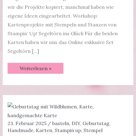
wir die Projekte kopiert, manchmal haben wie
eigene Ideen eingearbeitet. Workshop:
Kartenprojekte mit Stempeln und Stanzen von
Stampin‘ Up! Segeltörn ins Glück Für die beiden
Karten haben wir uns das Online exklusive Set
Segeltörn […]
Workshop
Weiterlesen »
Jahreskatalog
2025/2026
🎨
✂️
23. Februar 2025
/
basteln
,
DIY
,
Geburtstag
,
Handmade
,
Karten
,
Stampin up
,
Stempel