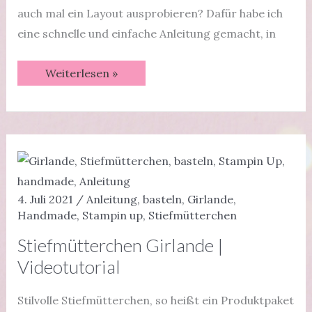
auch mal ein Layout ausprobieren? Dafür habe ich
eine schnelle und einfache Anleitung gemacht, in
Layout
Weiterlesen »
Schneckenpost
12
Inch
|
Videotutorial
4. Juli 2021
/
Anleitung
,
basteln
,
Girlande
,
Handmade
,
Stampin up
,
Stiefmütterchen
Stiefmütterchen Girlande |
Videotutorial
Stilvolle Stiefmütterchen, so heißt ein Produktpaket